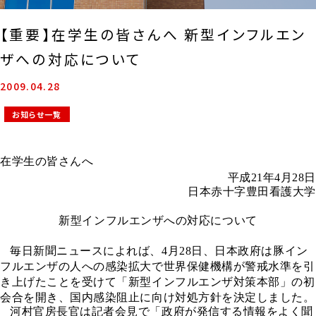
【重要】在学生の皆さんへ 新型インフルエン
ザへの対応について
2009.04.28
お知らせ一覧
在学生の皆さんへ
平成
21
年
4
月
28
日
日本赤十字豊田看護大学
新型インフルエンザへの対応について
毎日新聞ニュースによれば、
4
月
28
日、日本政府は豚イン
フルエンザの人への感染拡大で世界保健機構が警戒水準を引
き上げたことを受けて「新型インフルエンザ対策本部」の初
会合を開き、国内感染阻止に向け対処方針を決定しました。
河村官房長官は記者会見で「政府が発信する情報をよく聞