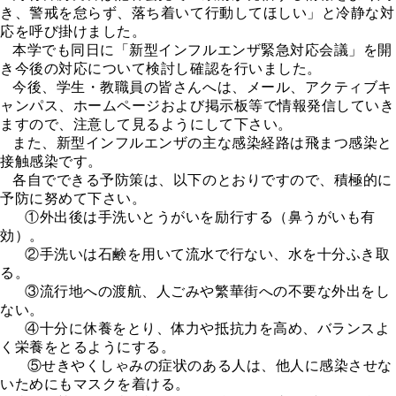
き、警戒を怠らず、落ち着いて行動してほしい」と冷静な対
応を呼び掛けました。
本学でも同日に「新型インフルエンザ緊急対応会議」を開
き今後の対応について検討し確認を行いました。
今後、学生・教職員の皆さんへは、メール、アクティブキ
ャンパス、ホームページおよび掲示板等で情報発信していき
ますので、注意して見るようにして下さい。
また、新型インフルエンザの主な感染経路は飛まつ感染と
接触感染です。
各自でできる予防策は、以下のとおりですので、積極的に
予防に努めて下さい。
①外出後は手洗いとうがいを励行する（鼻うがいも有
効）。
②手洗いは石鹸を用いて流水で行ない、水を十分ふき取
る。
③流行地への渡航、人ごみや繁華街への不要な外出をし
ない。
④十分に休養をとり、体力や抵抗力を高め、バランスよ
く栄養をとるようにする。
⑤せきやくしゃみの症状のある人は、他人に感染させな
いためにもマスクを着ける。