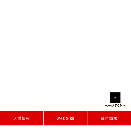
ページTOPへ
W
e
b
出
願
入試情報
資料請求