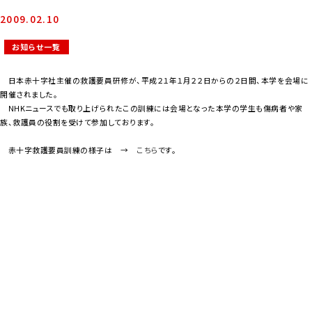
2009.02.10
お知らせ一覧
日本赤十字社主催の救護要員研修が、平成２１年１月２２日からの２日間、本学を会場に
開催されました。
NHKニュースでも取り上げられたこの訓練には会場となった本学の学生も傷病者や家
族、救護員の役割を受けて参加しております。
赤十字救護要員訓練の様子は →
こちら
です。