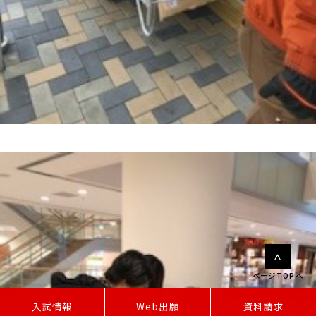
ページTOPへ
W
e
b
出
願
入試情報
資料請求