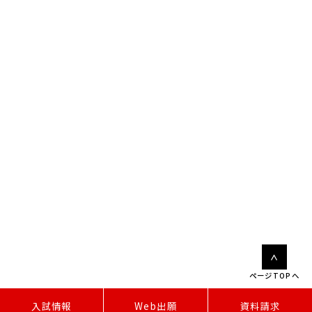
ページTOPへ
W
e
b
出
願
入試情報
資料請求