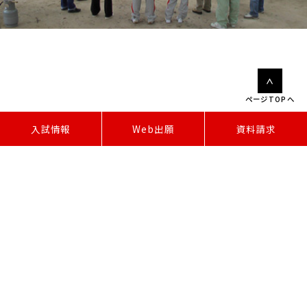
ページTOPへ
W
e
b
出
願
入試情報
資料請求