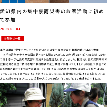
愛知県内の集中豪雨災害の救護活動に初め
て参加
2008.09.04
お知らせ一覧
本学の職員・学生ボランティアが愛知県内の集中豪雨災害の救護活動に初めて参加
本学の青年赤十字奉仕団員延べ5名と職員2名が、2008年9月2日（火）・3日（水）にかけ
て日本赤十字社愛知県支部が実施する救護活動に参加しました。被災地は愛知県岡崎市で
救援物資の搬送と被災者宅に救援物資の配分業務に参加いたしました。参加した学生から
は「現場に向かうまでは大変緊張していましたが、目の前の悲惨な現場をみて何か自分が
できることをしてあげたいという気持ちになりました。救援物資をお届けすると被災された
方の笑顔をみるたびに、この活動の大切さを痛感いたしました。」と感想を述べました。