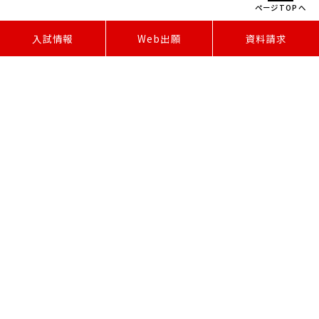
ページTOPへ
W
e
b
出
願
入試情報
資料請求
〒471-8565 愛知県豊田市白山町七曲12番33
TEL:0565-36-5111 FAX:0565-37-8558