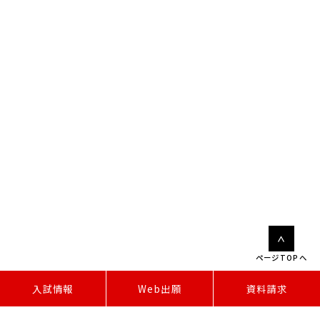
ページTOPへ
W
e
b
出
願
入試情報
資料請求