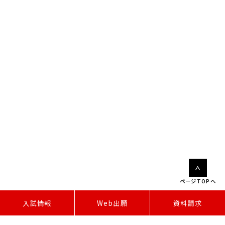
ページTOPへ
W
e
b
出
願
入試情報
資料請求