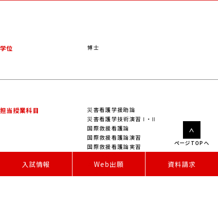
博士
学位
災害看護学援助論
担当授業科目
災害看護学技術演習Ⅰ・Ⅱ
国際救援看護論
国際救援看護論演習
ページTOPへ
国際救援看護論実習
赤十字総合セミナー
W
e
b
出
願
入試情報
資料請求
卒業論文
統合実習