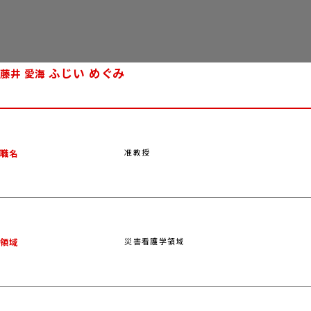
ふじい めぐみ
藤井 愛海
准教授
職名
災害看護学領域
領域