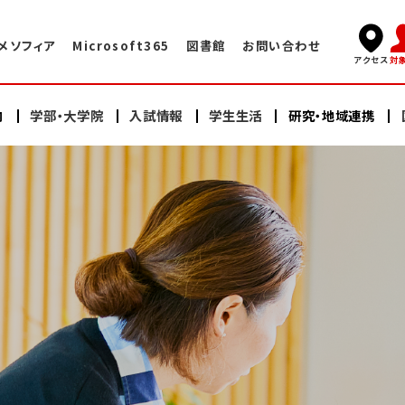
メソフィア
Microsoft365
図書館
お問い合わせ
対
アクセス
内
学部・大学院
入試情報
学生生活
研究・地域連携
キャンパスライフ
国際交流TOP
学長挨拶
看護学部
看護学部
研究
海外赤十字大学との交換プログラム
学術情報センター・図書館
建学の精神・教育理念
充実したサポート体制
大学院（修士課程）
大学院（修士課程）
ヘルスプロモーションセンター
大学院（博士課程）
大学院（博士課程）
海外語学研修
施設案内
沿革
スイス・イタリア研修
オープンキャンパス
研修会・公開講座
学納金・奨学金
情報公開
教員紹介
日本赤十字豊田看護大学の学び
卒業生の声・就職実績
その他の国際的活動
よくある質問
資料請求