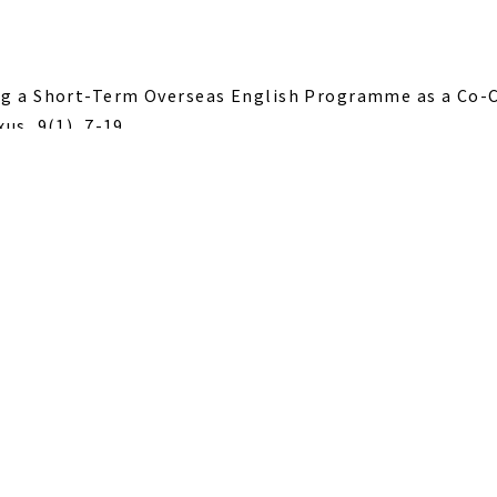
ating a Short-Term Overseas English Programme as a Co-C
s, 9(1), 7-19.
師育成のために―、日本赤十字豊田看護大学紀要、20（1）、21-2
の特徴に注目してー、名古屋芸術大学研究紀要、44121⁻130、20
研究紀要、43、113⁻124、2022.4.