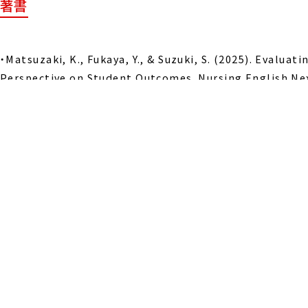
著書
・Matsuzaki, K., Fukaya, Y., & Suzuki, S. (2025). Evalu
Perspective on Student Outcomes. Nursing English Nexu
・多様性の理解を目指した短期海外研修の試み―国際的視野を備えた看護
・オンライン交流が英語コミュニケーション意欲に及ぼす影響―芸術系学生
・海外の学生とのオンライン交流が英語学習意欲に与える影響名古屋芸術大学