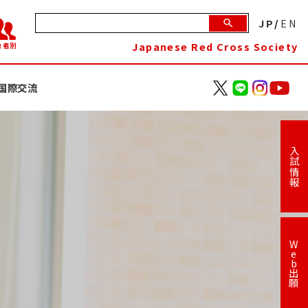
JP
/
EN
Japanese Red Cross Society
象者別
国際交流
入試情報
W
e
b
出
願