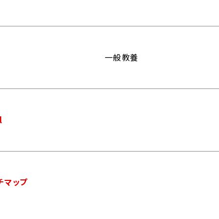
一般教養
l
チマップ