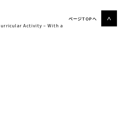
ページTOPへ
urricular Activity – With a
9，2025.3
23.4.