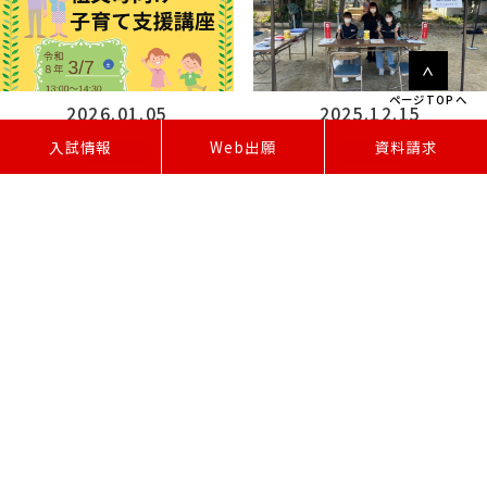
ページTOPへ
2026.01.05
2025.12.15
W
e
b
出
願
入試情報
資料請求
イベント
イベント
一般向け公開講座「祖父母向け子育
宮口新田自治区防災訓練・ふれあい
て支援講座」（3.7開催）
祭りに参加しました。
1 / 14
1
2
3
»
最後 »