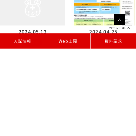
ページTOPへ
2024.05.13
2024.04.25
W
e
b
出
願
入試情報
資料請求
イベント
イベント
2024年度専門職向け研修会・公開講
（受付終了）第1回大学院説明会（6
座日程一覧
月）を開催します
1 / 2
1
2
»