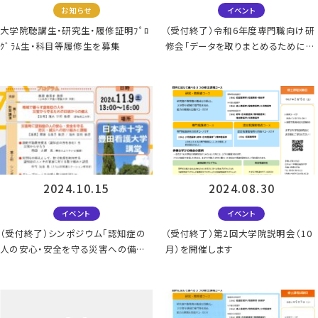
お知らせ
イベント
大学院聴講生・研究生・履修証明ﾌﾟﾛ
（受付終了）令和6年度専門職向け研
ｸﾞﾗﾑ生・科目等履修生を募集
修会「データを取りまとめるために必
要な統計学を学ぼう」
2024.10.15
2024.08.30
イベント
イベント
（受付終了）シンポジウム「認知症の
（受付終了）第2回大学院説明会（10
人の安心・安全を守る災害への備え」
月）を開催します
11/9開催