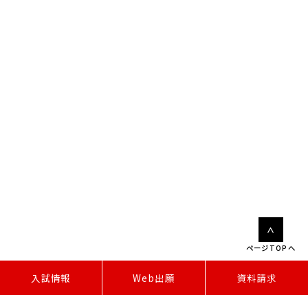
ページTOPへ
W
e
b
出
願
入試情報
資料請求