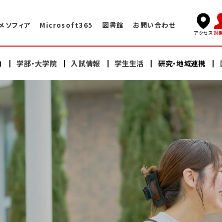
メソフィア
Microsoft365
図書館
お問い合わせ
対
アクセス
内
学部・大学院
入試情報
学生生活
研究・地域連携
キャンパスライフ
国際交流TOP
学長挨拶
看護学部
看護学部
研究
海外赤十字大学との交換プログラム
学術情報センター・図書館
建学の精神・教育理念
充実したサポート体制
大学院（修士課程）
大学院（修士課程）
ヘルスプロモーションセンター
大学院（博士課程）
大学院（博士課程）
海外語学研修
施設案内
沿革
スイス・イタリア研修
オープンキャンパス
研修会・公開講座
学納金・奨学金
情報公開
教員紹介
日本赤十字豊田看護大学の学び
卒業生の声・就職実績
その他の国際的活動
よくある質問
資料請求