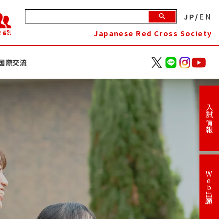
JP
/
EN
Japanese Red Cross Society
象者別
国際交流
入試情報
W
e
b
出
願