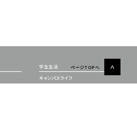
学生生活
ページTOPへ
キャンパスライフ
充実したサポート体制
施設案内
学納金・奨学金
卒業生の声・就職実績