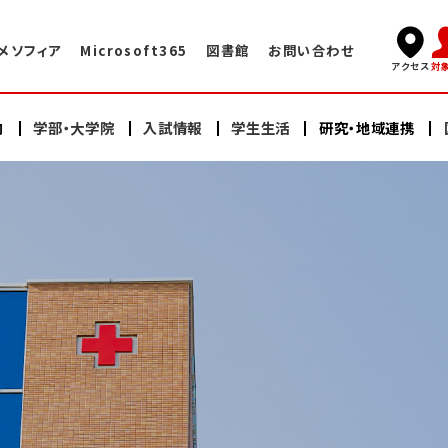
メソフィア
Microsoft365
図書館
お問い合わせ
対
アクセス
内
学部・大学院
入試情報
学生生活
研究・地域連携
キャンパスライフ
国際交流TOP
学長挨拶
看護学部
看護学部
研究
海外赤十字大学との交換プログラム
学術情報センター・図書館
建学の精神・教育理念
充実したサポート体制
大学院（修士課程）
大学院（修士課程）
ヘルスプロモーションセンター
大学院（博士課程）
大学院（博士課程）
海外語学研修
施設案内
沿革
スイス・イタリア研修
オープンキャンパス
研修会・公開講座
学納金・奨学金
情報公開
教員紹介
日本赤十字豊田看護大学の学び
卒業生の声・就職実績
その他の国際的活動
よくある質問
資料請求