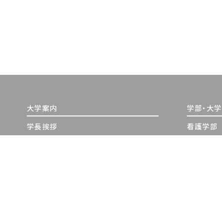
大学案内
学部・大
学長挨拶
看護学部
建学の精神・教育理念
大学院（修
沿革
大学院（博
情報公開
教員紹介
日本赤十字豊田看護大学の学び