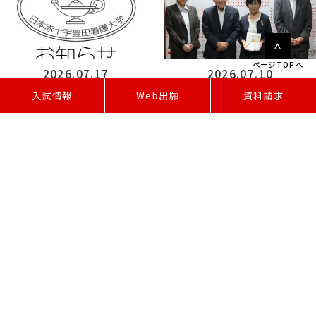
ページTOPへ
2026.07.17
2026.07.10
W
e
b
出
願
入試情報
資料請求
お知らせ
お知らせ
NHK「まるっと！」で本学の「グローカ
愛知県赤十字有功会より物品支援を
ル総合型選抜」が紹介されました
いただきました
1 / 71
1
2
3
»
最後 »