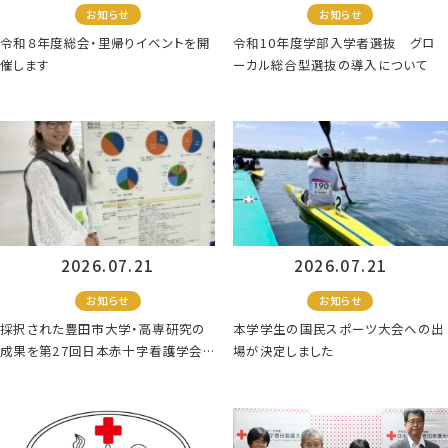
お知らせ
お知らせ
令和８年度総会・里帰りイベントを開
令和10年度学部入学者選抜 グロ
催します
ーカル総合型選抜の導入について
2026.07.21
2026.07.21
お知らせ
お知らせ
採択された豊田市大学・高専研究の
本学学生の国民スポーツ大会への出
成果を第27回日本赤十字看護学会で
場が決定しました
発表しました